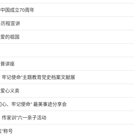
中国成立70周年
斗历程宣讲
亲爱的祖国
科普讲座
、牢记使命”主题教育党史档案文献展
及爱心义卖
初心、牢记使命” 最美事迹分享会
，传家训”六一亲子活动
”称号