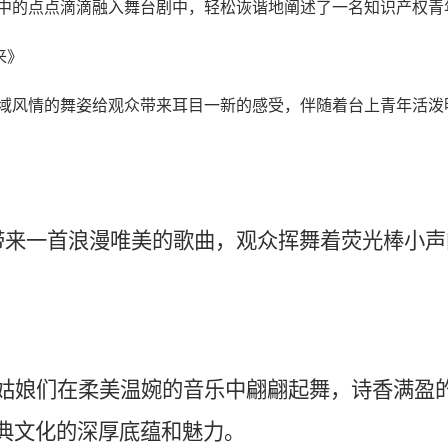
中的点点滴滴融入舞台剧中，轻松诙谐地阐述了一名知识产权青
来》
域风情的舞姿给观众带来耳目一新的感受，伴随着台上青年活泼
带来一首浪漫唯美的歌曲，观众挥舞着荧光棒小声
姑娘们在柔美温婉的音乐中翩翩起舞，诗香满盈
典文化的深厚底蕴和魅力。