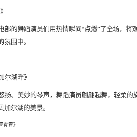
r
》
电部的舞蹈演员们用热情瞬间“点燃”了全场，将
的氛围中。
加尔湖畔》
悠扬、美妙的琴声，舞蹈演员翩翩起舞，轻柔的
贝加尔湖的美景。
梦青春》