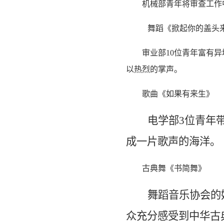
机械部青年将审查工作
舞蹈《掀起你的盖头
审业部
10
位青年富有异
以热烈的掌声。
歌曲《如果有来生》
电学部
3
位青年
成一片歌声的海洋。
古典舞《书简舞》
舞蹈音乐协会的
众充分感受到中华古