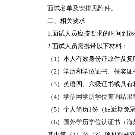
面试名单及安排见附件。
二、相关要求
1.
面试人员应按要求的时间到达
2.
面试人员需携带以下材料：
（
1
）本人有效身份证原件及复
（
2
）学历和学位证书、获奖证
（
3
）英语四、六级证书或具有
（
4
）
学信网学历学位查询结果
（
5
）个人简历
1
份（贴近期免
（
6
）
国外学历学位认证书（海
其中第（
1
）至（
3
）项材料核